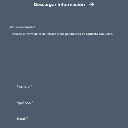
Descargar Información
¡Haz tu inscripción!
Rellene el formulario de interés y nos pondremos en contacto con usted.
Nombre
*
Apellidos
*
Email
*