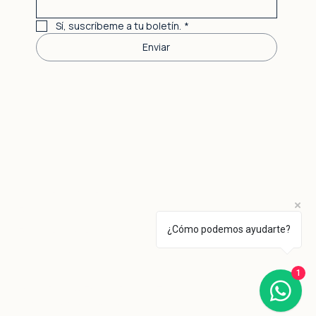
Sí, suscríbeme a tu boletín.
*
Enviar
Política de Privacidad
Política de Cookies
¿Cómo podemos ayudarte?
Política de Clases
Aviso Legal
1
© 2025-2026 Enlace Pilates. Todos los
derechos reservados.