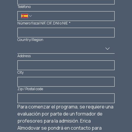
Teléfono
Número fiscal NIF, CIF, DNI o NIE
*
Country/Region
Dirección con código postal
Address
City
Zip / Postal code
Para comenzar el programa, se requiere una 
evaluación por parte de un formador de 
profesores para la admisión. Erica 
Almodovar se pondrá en contacto para 