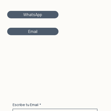
WhatsApp
Email
Horário de atención
Lunes a viernes · 8:30 – 21:30
Sábados · 9:00 – 14:00
Jardins de Montserrat s/n - Local 2 - Bajo
La Nova Esquerra de l'Eixample
08029 - Barcelona
Mantente al día
.
Novedades del estudio, eventos, formaciones y contenido sobre Pilates Clásico
.
Escribe tu Email
*